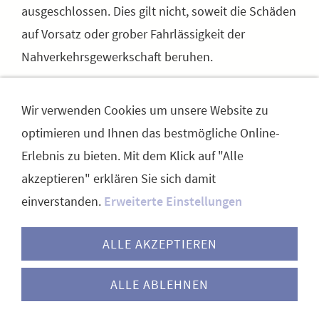
ausgeschlossen. Dies gilt nicht, soweit die Schäden
auf Vorsatz oder grober Fahrlässigkeit der
Nahverkehrsgewerkschaft beruhen.
EXTERNE LINKS
Wir verwenden Cookies um unsere Website zu
optimieren und Ihnen das bestmögliche Online-
Die Website www.nahvg.de enthält Links zu
Erlebnis zu bieten. Mit dem Klick auf "Alle
anderen Websites. Die Nahverkehrsgewerkschaft
akzeptieren" erklären Sie sich damit
haftet nicht für die Inhalte externer Websites.
einverstanden.
Erweiterte Einstellungen
ALLE AKZEPTIEREN
KONTAKT
IMPRESSUM
DATENSCHUTZ
SITEMAP
ALLE ABLEHNEN
(c) 2014 - 2026 | Nahverkehrsgewerkschaft